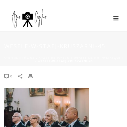
WESELE-W-STAEJ-KRUSZARNI-45
STRONA GŁÓWNA
»
STARA KRUSZARNIA WESELE NA DOLNYM ŚLĄSKU
»
WESELE-W-STAEJ-KRUSZARNI-45
0