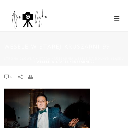
WESELE-W-STAREJ-KRUSZARNI-99
STRONA GŁÓWNA
»
STARA KRUSZARNIA WESELE NA DOLNYM ŚLĄSKU
»
WESELE-W-STAREJ-KRUSZARNI-99
0