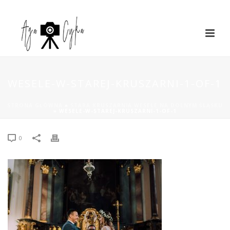
WESELE-W-STAREJ-KRUSZARNI-1-OF-1
STRONA GŁÓWNA
»
STARA KRUSZARNIA WESELE NA DOLNYM ŚLĄSKU
»
WESELE-W-STAREJ-KRUSZARNI-1-OF-1
0