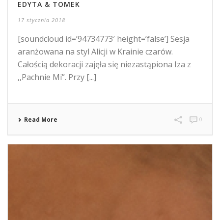
EDYTA & TOMEK
17 stycznia 2018
[soundcloud id=’94734773′ height=’false’] Sesja
aranżowana na styl Alicji w Krainie czarów.
Całością dekoracji zajęła się niezastąpiona Iza z
,,Pachnie Mi”. Przy [...]
Read More
0