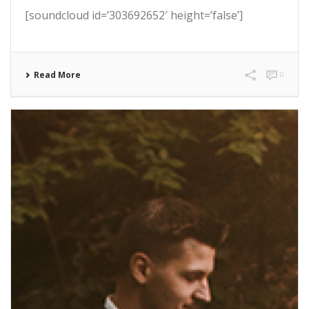
[soundcloud id=’303692652′ height=’false’]
Read More
0