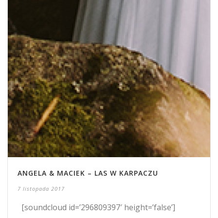
ANGELA & MACIEK – LAS W KARPACZU
7 listopada 2017
[soundcloud id=’296809397′ height=’false’]