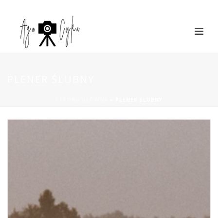
PLENER ŚLUBNY
STRONA GŁÓWNA
»
PLENER ŚLUBNY