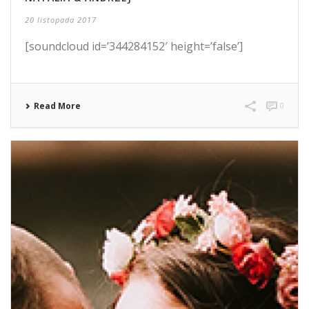
20 listopada 2017
[soundcloud id=’344284152′ height=’false’]
Read More
0