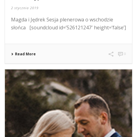
2 stycznia 2019
Magda i Jędrek Sesja plenerowa o wschodzie
słońca [soundcloud id=’526121247′ height=’false’]
Read More
0