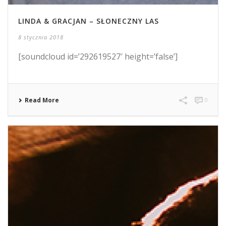
LINDA & GRACJAN – SŁONECZNY LAS
8 stycznia 2018
[soundcloud id=’292619527′ height=’false’]
Read More
0