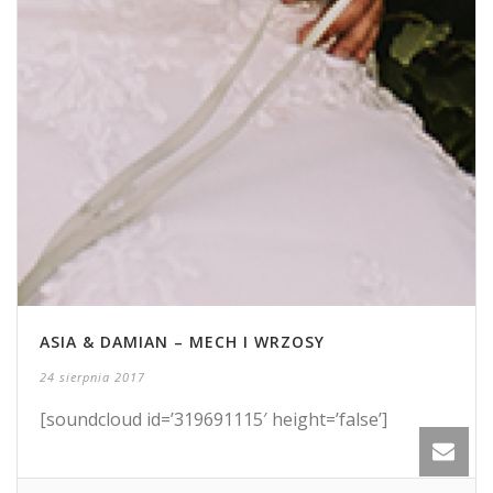
ASIA & DAMIAN – MECH I WRZOSY
24 sierpnia 2017
[soundcloud id=’319691115′ height=’false’]