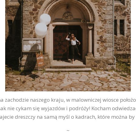
 zachodzie naszego kraju, w malowniczej wiosce położon
ak nie cykam się wyjazdów i podróży! Kocham odwiedzać 
tajecie dreszczy na samą myśl o kadrach, które można by 
~