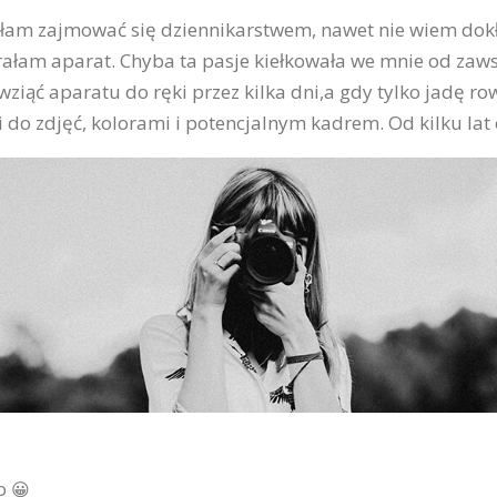
ałam zajmować się dziennikarstwem, nawet nie wiem dokł
ałam aparat. Chyba ta pasje kiełkowała we mnie od zawsz
wziąć aparatu do ręki przez kilka dni,a gdy tylko jadę 
 do zdjęć, kolorami i potencjalnym kadrem. Od kilku l
o 😀