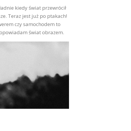
adnie kiedy świat przewrócił
e. Teraz jest już po ptakach!
rowerem czy samochodem to
at opowiadam świat obrazem.