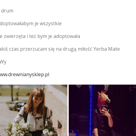
g drum
 adoptowałabym je wszystkie
e zwierzęta i też bym je adoptowała
jakiś czas przerzucam się na drugą miłość Yerba Mate
 Wy
ww.drewnianysklep.pl