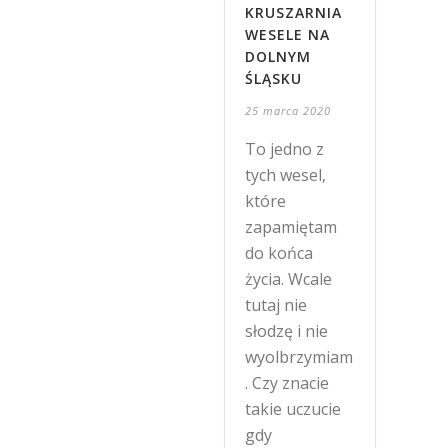
KRUSZARNIA
WESELE NA
DOLNYM
ŚLĄSKU
25 marca 2020
To jedno z
tych wesel,
które
zapamiętam
do końca
życia. Wcale
tutaj nie
słodzę i nie
wyolbrzymiam
. Czy znacie
takie uczucie
gdy