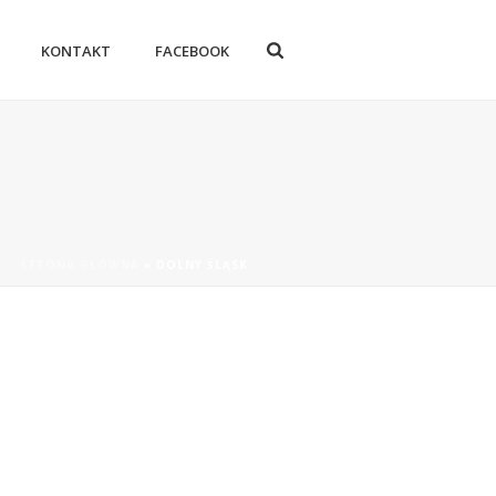
KONTAKT
FACEBOOK
STRONA GŁÓWNA
»
DOLNY ŚLĄSK