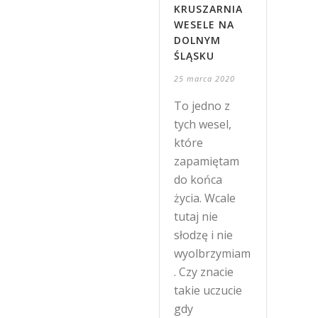
KRUSZARNIA
WESELE NA
DOLNYM
ŚLĄSKU
25 marca 2020
To jedno z
tych wesel,
które
zapamiętam
do końca
życia. Wcale
tutaj nie
słodzę i nie
wyolbrzymiam
. Czy znacie
takie uczucie
gdy