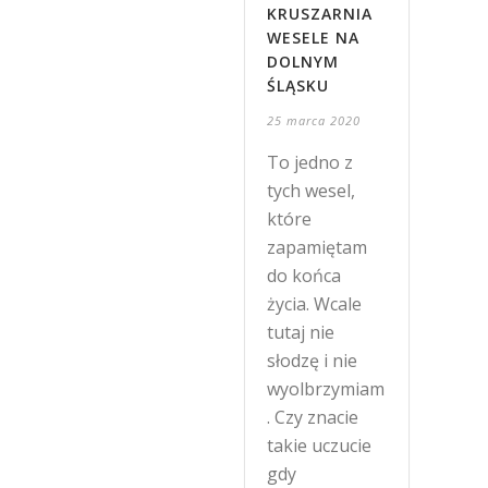
KRUSZARNIA
WESELE NA
DOLNYM
ŚLĄSKU
25 marca 2020
To jedno z
tych wesel,
które
zapamiętam
do końca
życia. Wcale
tutaj nie
słodzę i nie
wyolbrzymiam
. Czy znacie
takie uczucie
gdy