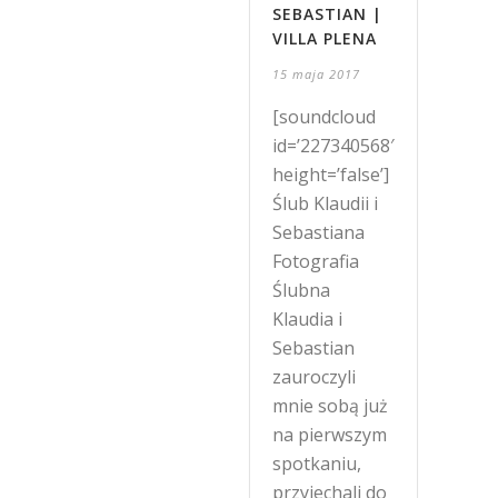
SEBASTIAN |
VILLA PLENA
15 maja 2017
[soundcloud
id=’227340568′
height=’false’]
Ślub Klaudii i
Sebastiana
Fotografia
Ślubna
Klaudia i
Sebastian
zauroczyli
mnie sobą już
na pierwszym
spotkaniu,
przyjechali do