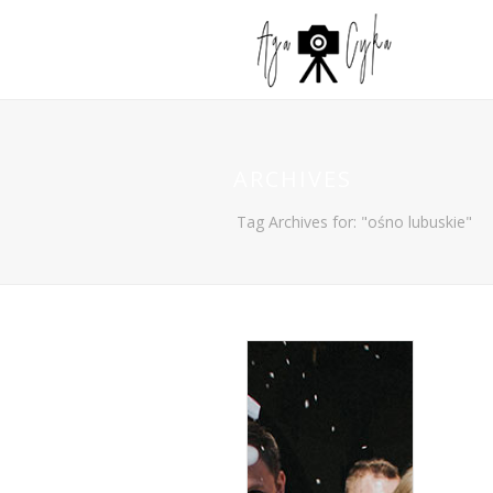
ARCHIVES
Tag Archives for: "ośno lubuskie"