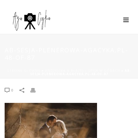
AB-SESJA-PLENEROWA-AGACYKA.PL-
48-OF-87
STRONA GŁÓWNA
»
ANDŻELIKA & BŁAŻEJ – SESJA W GÓRACH
»
AB-
SESJA-PLENEROWA-AGACYKA.PL-48-OF-87
0