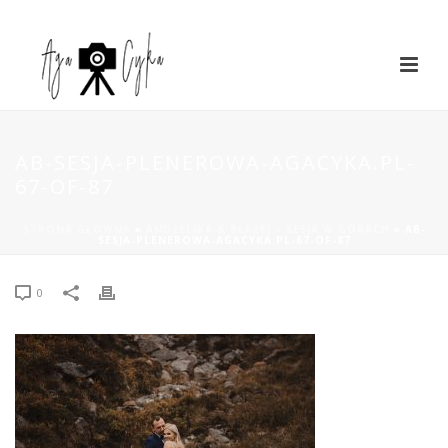
AB-SESJA-PLENEROWA-AGACYKA.PL-
67-OF-87
STRONA GŁÓWNA
»
ANDŻELIKA & BŁAŻEJ – SESJA W GÓRACH
»
AB-
SESJA-PLENEROWA-AGACYKA.PL-67-OF-87
0