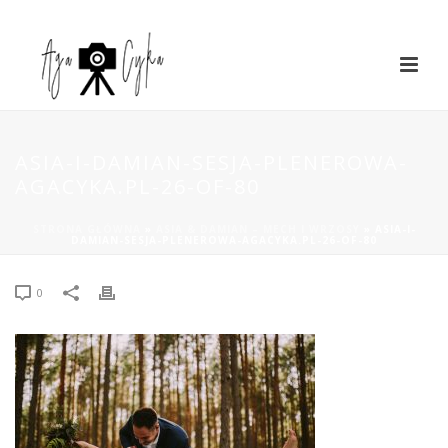
ASIA-I-DAMIAN-SESJA-PLENEROWA-
AGACYKA.PL-26-OF-80
STRONA GŁÓWNA
»
ASIA & DAMIAN – MECH I WRZOSY
»
ASIA-I-
DAMIAN-SESJA-PLENEROWA-AGACYKA.PL-26-OF-80
0