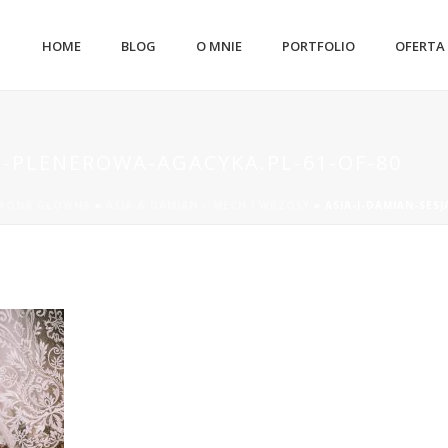
HOME
BLOG
O MNIE
PORTFOLIO
OFERTA
A-PLENEROWA-AGACYKA.PL-61-OF-80
RONA GŁÓWNA
»
ASIA & DAMIAN – MECH I WRZOSY
»
ASIA-I-DAMIAN-SES