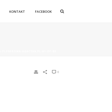
KONTAKT
FACEBOOK
JA-PLENEROWA-AGACYKA.PL-61-OF-80
0