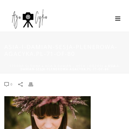
ASIA-I-DAMIAN-SESJA-PLENEROWA-
AGACYKA.PL-71-OF-80
STRONA GŁÓWNA
»
ASIA & DAMIAN – MECH I WRZOSY
»
ASIA-I-
DAMIAN-SESJA-PLENEROWA-AGACYKA.PL-71-OF-80
0