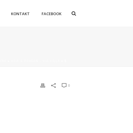
KONTAKT
FACEBOOK
WNA
»
ASIA & DAMIAN – VIA VILLA
»
5
0