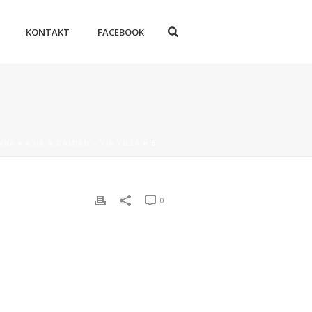
KONTAKT
FACEBOOK
WNA
»
ASIA & DAMIAN – VIA VILLA
»
6
0