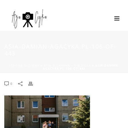
ASIA-DAMIAN-AGACYKA.PL-106-OF-
443
STRONA GŁÓWNA
»
ASIA & DAMIAN – VIA VILLA
»
ASIA-DAMIAN-
AGACYKA.PL-106-OF-443
0