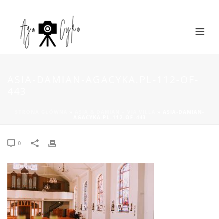
ASIA-DAMIAN-AGACYKA.PL-112-OF-
443
STRONA GŁÓWNA
»
ASIA & DAMIAN – VIA VILLA
»
ASIA-DAMIAN-
AGACYKA.PL-112-OF-443
0