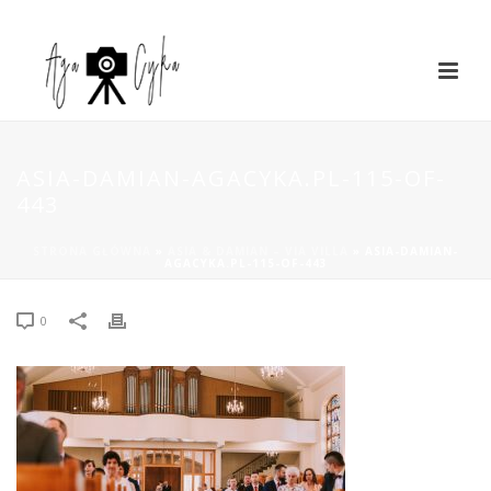
ASIA-DAMIAN-AGACYKA.PL-115-OF-
443
STRONA GŁÓWNA
»
ASIA & DAMIAN – VIA VILLA
»
ASIA-DAMIAN-
AGACYKA.PL-115-OF-443
0