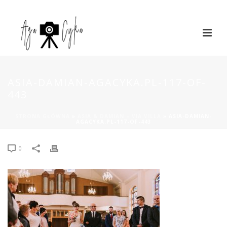
ASIA-DAMIAN-AGACYKA.PL-117-OF-
443
STRONA GŁÓWNA
»
ASIA & DAMIAN – VIA VILLA
»
ASIA-DAMIAN-
AGACYKA.PL-117-OF-443
0