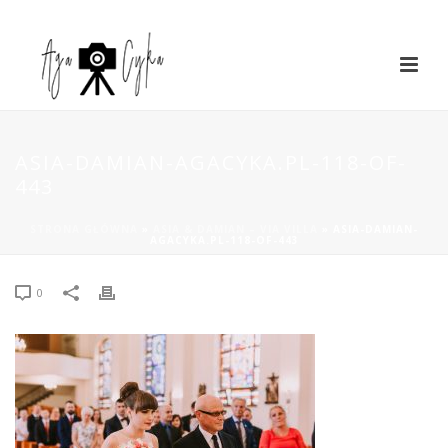
ASIA-DAMIAN-AGACYKA.PL-118-OF-
443
STRONA GŁÓWNA
»
ASIA & DAMIAN – VIA VILLA
»
ASIA-DAMIAN-
AGACYKA.PL-118-OF-443
0