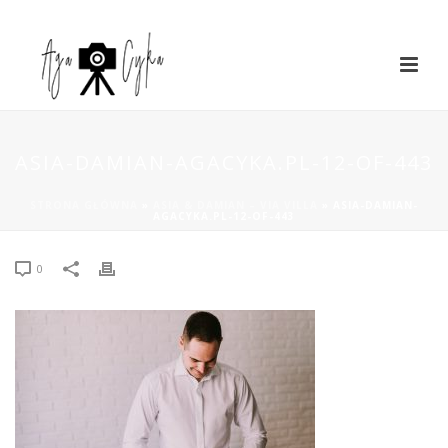
ASIA-DAMIAN-AGACYKA.PL-12-OF-443
STRONA GŁÓWNA
»
ASIA & DAMIAN – VIA VILLA
»
ASIA-DAMIAN-
AGACYKA.PL-12-OF-443
0