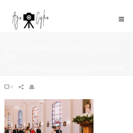
ASIA-DAMIAN-AGACYKA.PL-122-OF-
443
STRONA GŁÓWNA
»
ASIA & DAMIAN – VIA VILLA
»
ASIA-DAMIAN-
AGACYKA.PL-122-OF-443
0