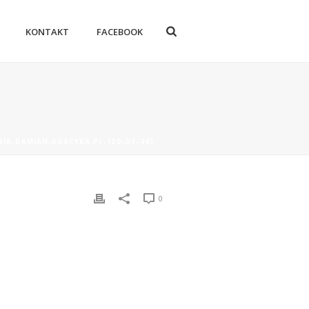
KONTAKT
FACEBOOK
SIA-DAMIAN-AGACYKA.PL-130-OF-443
0