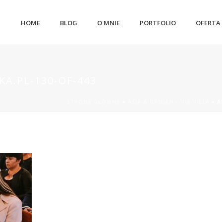
HOME
BLOG
O MNIE
PORTFOLIO
OFERTA
A.PL-130-OF-443
STRONA GŁÓWNA
»
ASIA & DAMIAN – VIA VILLA
»
A