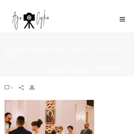
ASIA-DAMIAN-AGACYKA.PL-140-OF-
443
STRONA GŁÓWNA
»
ASIA & DAMIAN – VIA VILLA
»
ASIA-DAMIAN-
AGACYKA.PL-140-OF-443
0