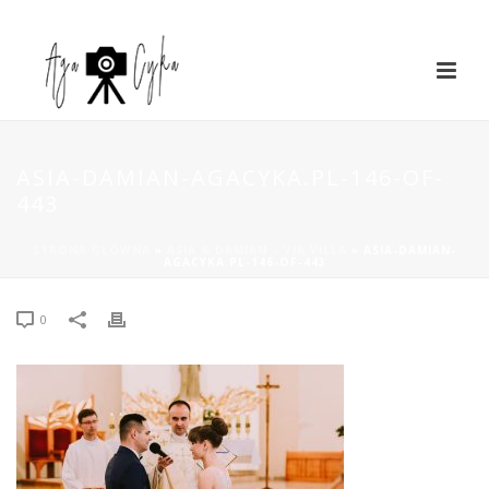
ASIA-DAMIAN-AGACYKA.PL-146-OF-
443
STRONA GŁÓWNA
»
ASIA & DAMIAN – VIA VILLA
»
ASIA-DAMIAN-
AGACYKA.PL-146-OF-443
0