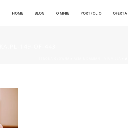
HOME
BLOG
O MNIE
PORTFOLIO
OFERTA
A.PL-149-OF-443
STRONA GŁÓWNA
»
ASIA & DAMIAN – VIA VILLA
»
A