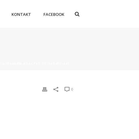
KONTAKT
FACEBOOK
SIA-DAMIAN-AGACYKA.PL-149-OF-443
0