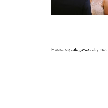
Musisz się
zalogować
, aby móc