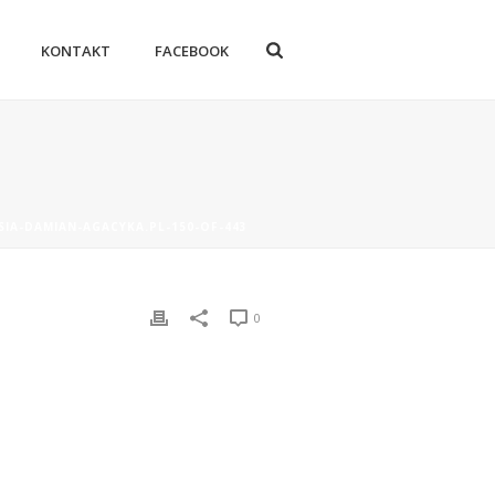
KONTAKT
FACEBOOK
SIA-DAMIAN-AGACYKA.PL-150-OF-443
0