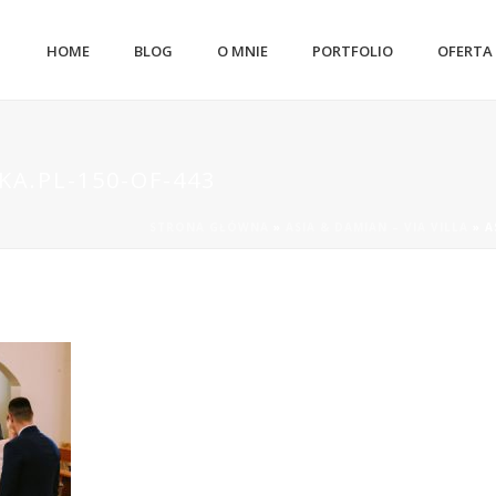
HOME
BLOG
O MNIE
PORTFOLIO
OFERTA
A.PL-150-OF-443
STRONA GŁÓWNA
»
ASIA & DAMIAN – VIA VILLA
»
A