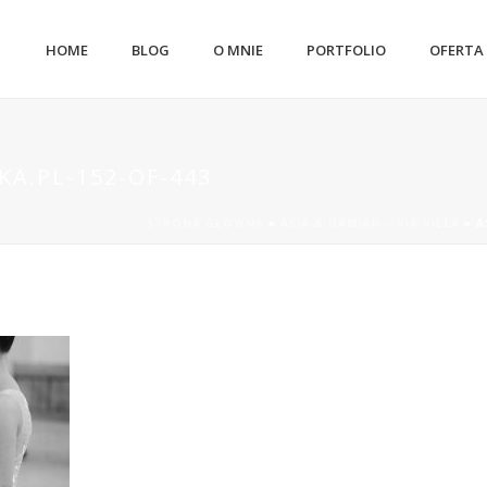
HOME
BLOG
O MNIE
PORTFOLIO
OFERTA
A.PL-152-OF-443
STRONA GŁÓWNA
»
ASIA & DAMIAN – VIA VILLA
»
A