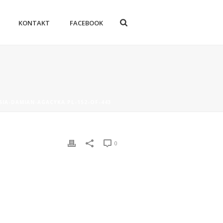
KONTAKT
FACEBOOK
SIA-DAMIAN-AGACYKA.PL-152-OF-443
0