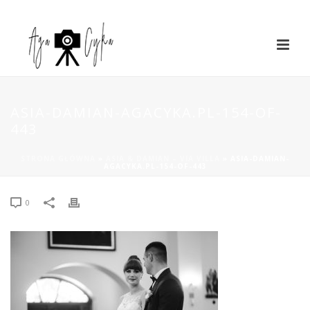
ASIA-DAMIAN-AGACYKA.PL-154-OF-
443
STRONA GŁÓWNA
»
ASIA & DAMIAN – VIA VILLA
»
ASIA-DAMIAN-
AGACYKA.PL-154-OF-443
0