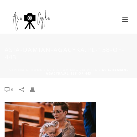
ASIA-DAMIAN-AGACYKA.PL-158-OF-
443
STRONA GŁÓWNA
»
ASIA & DAMIAN – VIA VILLA
»
ASIA-DAMIAN-
AGACYKA.PL-158-OF-443
0