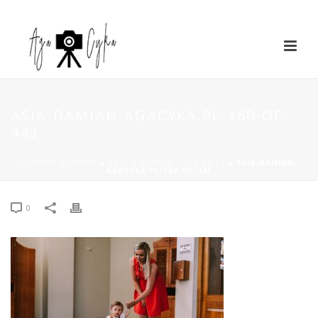
ASIA-DAMIAN-AGACYKA.PL-160-OF-
443
STRONA GŁÓWNA
»
ASIA & DAMIAN – VIA VILLA
»
ASIA-DAMIAN-
AGACYKA.PL-160-OF-443
0