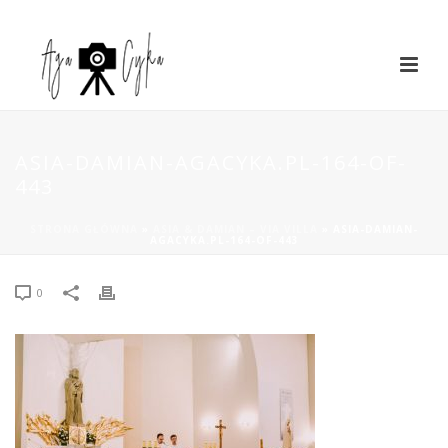
ASIA-DAMIAN-AGACYKA.PL-164-OF-
443
STRONA GŁÓWNA
»
ASIA & DAMIAN – VIA VILLA
»
ASIA-DAMIAN-
AGACYKA.PL-164-OF-443
0