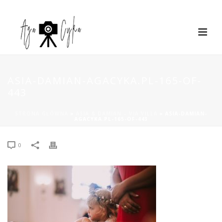
ASIA-DAMIAN-AGACYKA.PL-165-OF-
443
STRONA GŁÓWNA
»
ASIA & DAMIAN – VIA VILLA
»
ASIA-DAMIAN-
AGACYKA.PL-165-OF-443
0