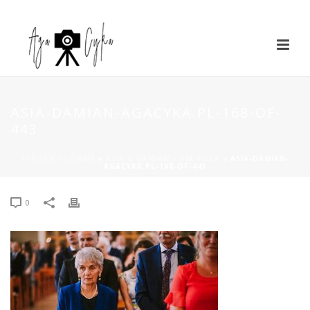
ASIA-DAMIAN-AGACYKA.PL-168-OF-
443
STRONA GŁÓWNA
»
ASIA & DAMIAN – VIA VILLA
»
ASIA-DAMIAN-
AGACYKA.PL-168-OF-443
0