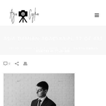
ASIA-DAMIAN-AGACYKA.PL-17-OF-443
STRONA GŁÓWNA
»
ASIA & DAMIAN – VIA VILLA
»
ASIA-DAMIAN-
AGACYKA.PL-17-OF-443
0