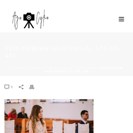
ASIA-DAMIAN-AGACYKA.PL-171-OF-
443
STRONA GŁÓWNA
»
ASIA & DAMIAN – VIA VILLA
»
ASIA-DAMIAN-
AGACYKA.PL-171-OF-443
0