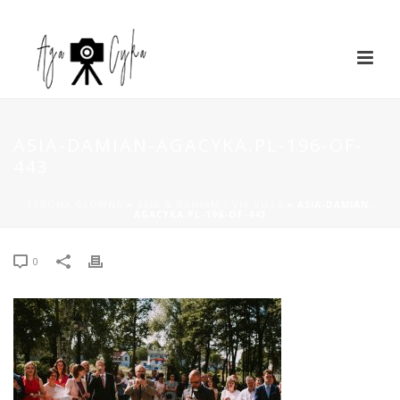
ASIA-DAMIAN-AGACYKA.PL-196-OF-
443
STRONA GŁÓWNA
»
ASIA & DAMIAN – VIA VILLA
»
ASIA-DAMIAN-
AGACYKA.PL-196-OF-443
0