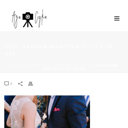
ASIA-DAMIAN-AGACYKA.PL-213-OF-
443
STRONA GŁÓWNA
»
ASIA & DAMIAN – VIA VILLA
»
ASIA-DAMIAN-
AGACYKA.PL-213-OF-443
0