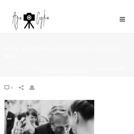
ASIA-DAMIAN-AGACYKA.PL-218-OF-
443
STRONA GŁÓWNA
»
ASIA & DAMIAN – VIA VILLA
»
ASIA-DAMIAN-
AGACYKA.PL-218-OF-443
0