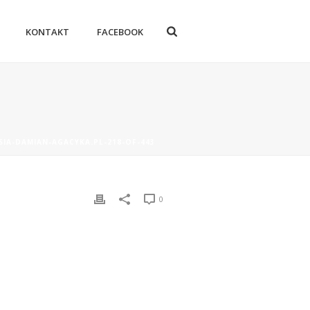
KONTAKT
FACEBOOK
SIA-DAMIAN-AGACYKA.PL-218-OF-443
0