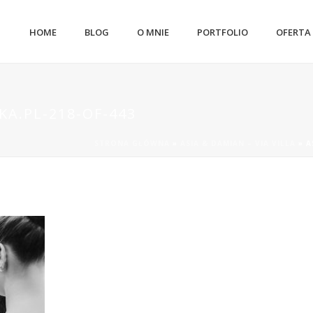
HOME
BLOG
O MNIE
PORTFOLIO
OFERTA
A.PL-218-OF-443
STRONA GŁÓWNA
»
ASIA & DAMIAN – VIA VILLA
»
A