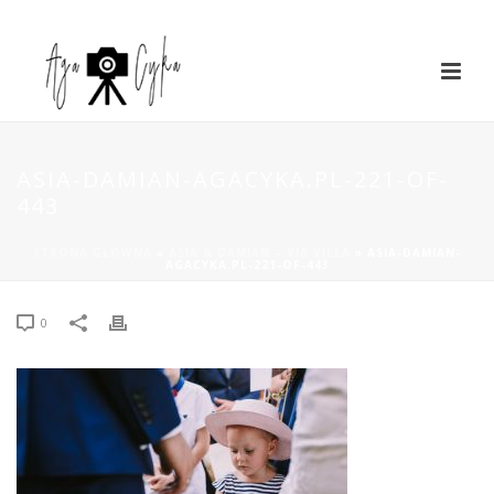
ASIA-DAMIAN-AGACYKA.PL-221-OF-
443
STRONA GŁÓWNA
»
ASIA & DAMIAN – VIA VILLA
»
ASIA-DAMIAN-
AGACYKA.PL-221-OF-443
0