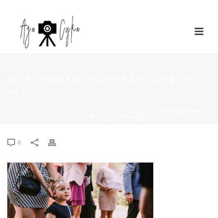
ASIA-DAMIAN-AGACYKA.PL-229-OF-
443
STRONA GŁÓWNA
»
ASIA & DAMIAN – VIA VILLA
»
ASIA-DAMIAN-
AGACYKA.PL-229-OF-443
0