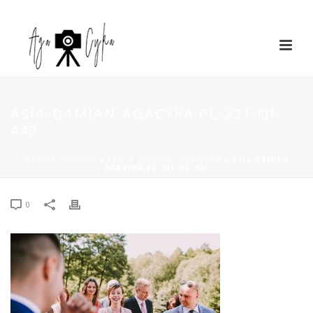
ASIA-DAMIAN-AGACYKA.PL-231-OF-
443
STRONA GŁÓWNA
»
ASIA & DAMIAN – VIA VILLA
»
ASIA-DAMIAN-
AGACYKA.PL-231-OF-443
0