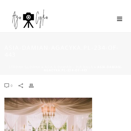
ASIA-DAMIAN-AGACYKA.PL-234-OF-
443
STRONA GŁÓWNA
»
ASIA & DAMIAN – VIA VILLA
»
ASIA-DAMIAN-
AGACYKA.PL-234-OF-443
0