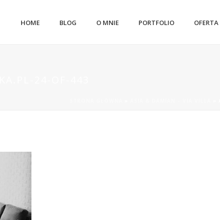
HOME
BLOG
O MNIE
PORTFOLIO
OFERTA
A.PL-24-OF-443
STRONA GŁÓWNA
»
ASIA & DAMIAN – VIA VILLA
»