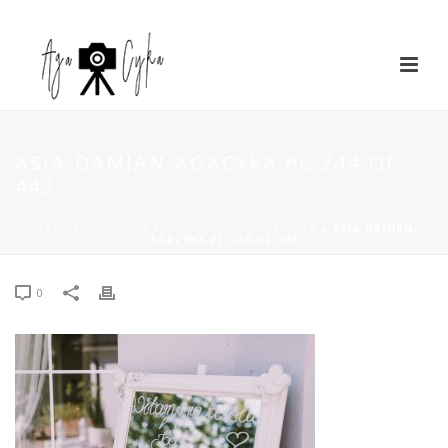
ASIA-DAMIAN-AGACYKA.PL-244-OF-
443
STRONA GŁÓWNA
»
ASIA & DAMIAN – VIA VILLA
»
ASIA-DAMIAN-
AGACYKA.PL-244-OF-443
0