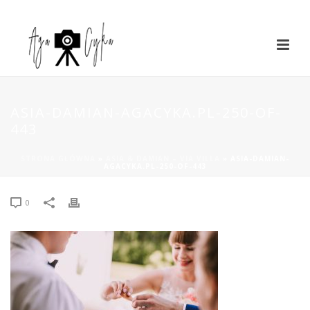
ASIA-DAMIAN-AGACYKA.PL-250-OF-
443
STRONA GŁÓWNA
»
ASIA & DAMIAN – VIA VILLA
»
ASIA-DAMIAN-
AGACYKA.PL-250-OF-443
0