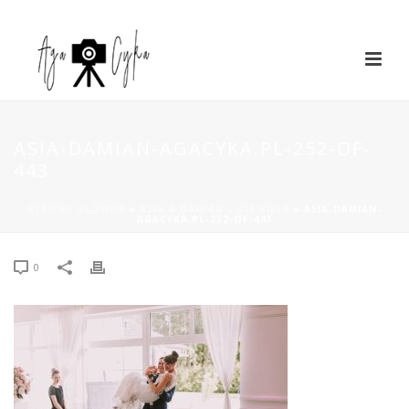
ASIA-DAMIAN-AGACYKA.PL-252-OF-
443
STRONA GŁÓWNA
»
ASIA & DAMIAN – VIA VILLA
»
ASIA-DAMIAN-
AGACYKA.PL-252-OF-443
0