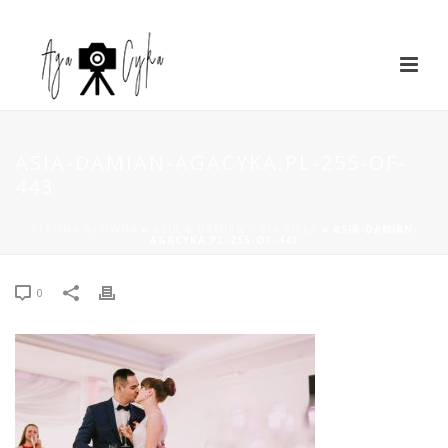
ASIA-DAMIAN-AGACYKA.PL-255-OF-
443
STRONA GŁÓWNA
»
ASIA & DAMIAN – VIA VILLA
»
ASIA-DAMIAN-
AGACYKA.PL-255-OF-443
0